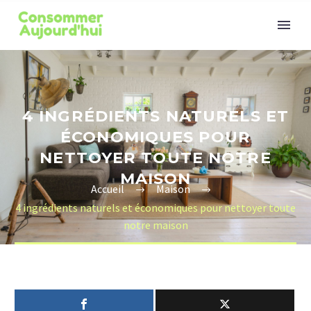
4 INGRÉDIENTS NATURELS ET
ÉCONOMIQUES POUR
NETTOYER TOUTE NOTRE
MAISON
Accueil
Maison
4 ingrédients naturels et économiques pour nettoyer toute
notre maison