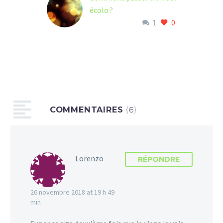
écolo ?
1
0
Aaaah les fêtes de fin
d’année. Cette période où
malgré le froid, les cœurs
se réchauffent.
Émerveillé par toutes les
lumières, les couleurs et
les odeurs sur les
COMMENTAIRES
marchés de Noël ou chez
(6)
nos proches, nous
entamons cette période
avec joie. Fatigué par une
Lorenzo
année entière à carburer
RÉPONDRE
pour un salaire, à vivre ou
survivre pour certains.
26 novembre 2018 at 19 h 49
Nous nous motivons…
min
J’AIME ÇA :